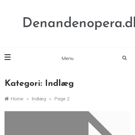
Skip
to
content
Denandenopera.d
Menu
Kategori:
Indlæg
Home
»
Indlæg
»
Page 2