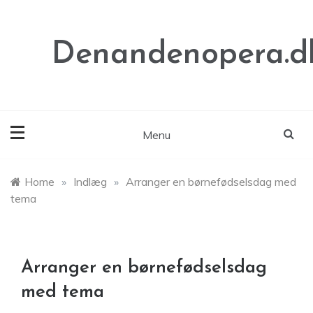
Skip
to
content
Denandenopera.d
Menu
Home
»
Indlæg
»
Arranger en børnefødselsdag med
tema
Arranger en børnefødselsdag
med tema